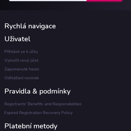
Rychlá navigace
Uživatel
Přihlásit se k účtu
Vytvořit nový účet
Zapomenuté heslo
Odhlášení novinek
Pravidla & podmínky
Registrants' Benefits and Responsibilities
Expired Registration Recovery Policy
Platební metody