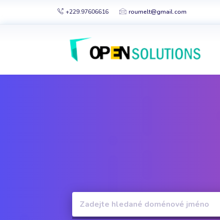
+229.97606616
roumelt@gmail.com