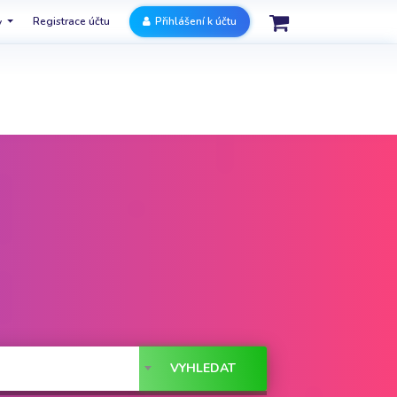
Registrace účtu
Přihlášení k účtu
y