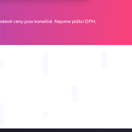
dené ceny jsou konečné. Nejsme plátci DPH.