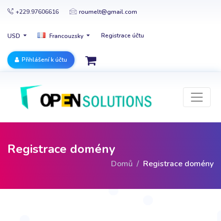
+229.97606616
roumelt@gmail.com
Registrace účtu
USD
Francouzsky
Přihlášení k účtu
Registrace domény
Domů
Registrace domény