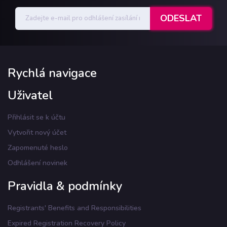
Rychlá navigace
Uživatel
Přihlásit se k účtu
Vytvořit nový účet
Zapomenuté heslo
Odhlášení novinek
Pravidla & podmínky
Registrants' Benefits and Responsibilities
Expired Registration Recovery Policy